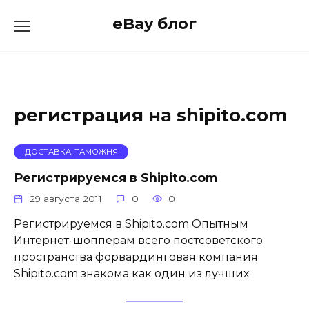
Skip
eBay блог
to
content
регистрация на shipito.com
ДОСТАВКА, ТАМОЖНЯ
Регистрируемся в Shipito.com
29 августа 2011
0
0
Регистрируемся в Shipito.com Опытным
Интернет-шопперам всего постсоветского
пространства форвардинговая компания
Shipito.com знакома как один из лучших