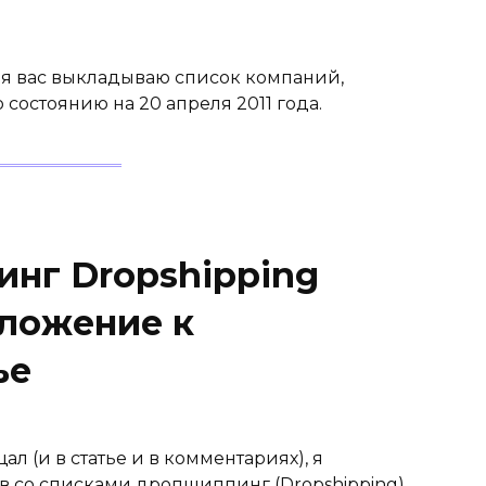
ля вас выкладываю список компаний,
состоянию на 20 апреля 2011 года.
нг Dropshipping
иложение к
ье
л (и в статье и в комментариях), я
 со списками дропшиппинг (Dropshipping)