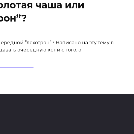
лотая чаша или
рон”?
редной “лохотрон”? Написано на эту тему в
здавать очередную копию того, о