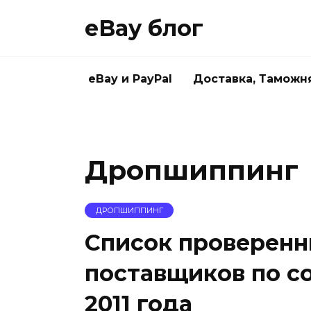
Skip
eBay блог
to
content
eBay и PayPal
Доставка, Таможн
Дропшиппинг
ДРОПШИППИНГ
Список проверен
поставщиков по с
2011 года