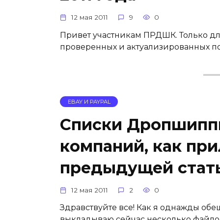
12 мая 2011
9
0
Привет участникам ПРДШК. Только д
проверенных и актуализированных по 
EBAY И PAYPAL
Списки Дропшиппи
компаний, как пр
предыдущей стат
12 мая 2011
2
0
Здравствуйте все! Как я однажды обеща
выкладываю сейчас несколько файлов