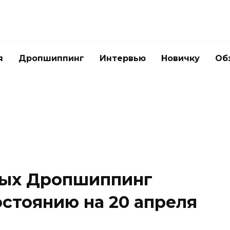
я
Дропшиппинг
Интервью
Новичку
Об
ных Дропшиппинг
остоянию на 20 апреля