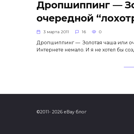
Дропшиппинг — Зо
очередной “лохот
3 марта 2011
16
0
Дропшиппинг — Золотая чаша или оче
Интернете немало. И я не хотел бы со
©2011- 2026 eBay блог