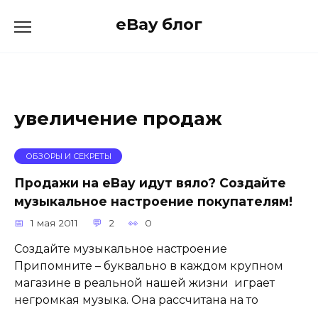
Skip
eBay блог
to
content
увеличение продаж
ОБЗОРЫ И СЕКРЕТЫ
Продажи на eBay идут вяло? Создайте
музыкальное настроение покупателям!
1 мая 2011
2
0
Создайте музыкальное настроение
Припомните – буквально в каждом крупном
магазине в реальной нашей жизни играет
негромкая музыка. Она рассчитана на то