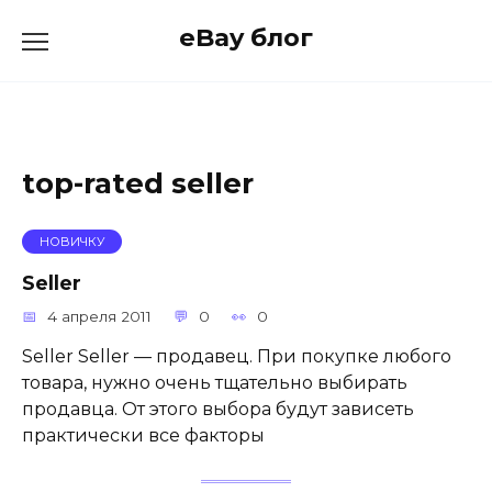
Skip
eBay блог
to
content
top-rated seller
НОВИЧКУ
Seller
4 апреля 2011
0
0
Seller Seller — продавец. При покупке любого
товара, нужно очень тщательно выбирать
продавца. От этого выбора будут зависеть
практически все факторы