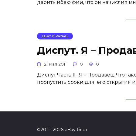
дарить ибею фии, что он начислил мн
EBAY И PAYPAL
Диспут. Я – Прода
21 мая 2011
0
0
Диспут Часть II. Я – Продавец. Что так
пропустить сроки для его открытия и
©2011- 2026 eBay блог