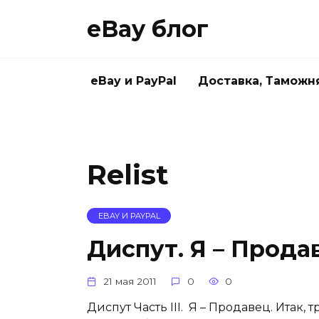
Skip
eBay блог
to
content
eBay и PayPal
Доставка, Таможн
Relist
EBAY И PAYPAL
Диспут. Я – Прода
21 мая 2011
0
0
Диспут Часть III. Я – Продавец. Итак, 