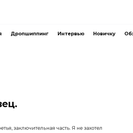
я
Дропшиппинг
Интервью
Новичку
Об
вец.
третья, заключительная часть. Я не захотел