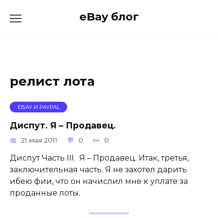
Skip
eBay блог
to
content
релист лота
EBAY И PAYPAL
Диспут. Я – Продавец.
21 мая 2011
0
0
Диспут Часть III. Я – Продавец. Итак, третья,
заключительная часть. Я не захотел дарить
ибею фии, что он начислил мне к уплате за
проданные лоты.