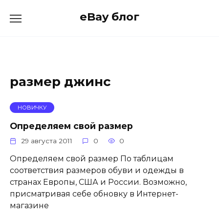
Skip
eBay блог
to
content
размер джинс
НОВИЧКУ
Определяем свой размер
29 августа 2011
0
0
Определяем свой размер По таблицам
соответствия размеров обуви и одежды в
странах Европы, США и России. Возможно,
присматривая себе обновку в Интернет-
магазине