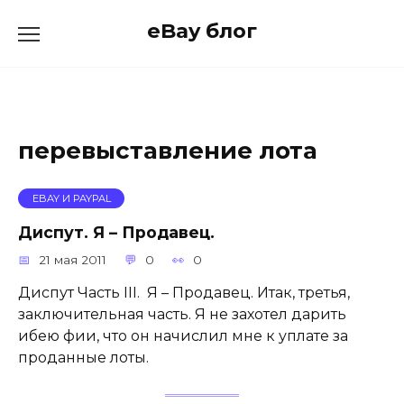
Skip
eBay блог
to
content
перевыставление лота
EBAY И PAYPAL
Диспут. Я – Продавец.
21 мая 2011
0
0
Диспут Часть III. Я – Продавец. Итак, третья,
заключительная часть. Я не захотел дарить
ибею фии, что он начислил мне к уплате за
проданные лоты.