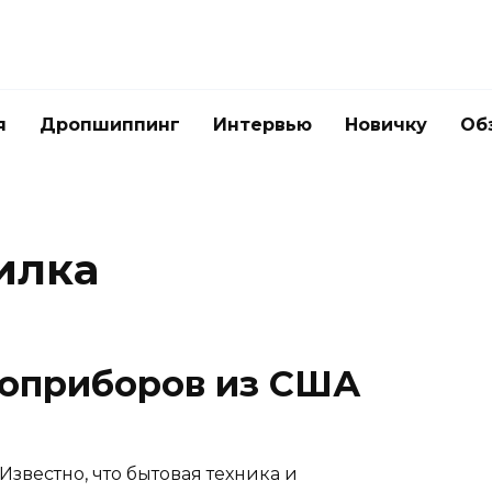
я
Дропшиппинг
Интервью
Новичку
Об
илка
роприборов из США
звестно, что бытовая техника и