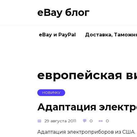
Skip
eBay блог
to
content
eBay и PayPal
Доставка, Таможн
европейская в
НОВИЧКУ
Адаптация элект
29 августа 2011
0
0
Адаптация электроприборов из США. И