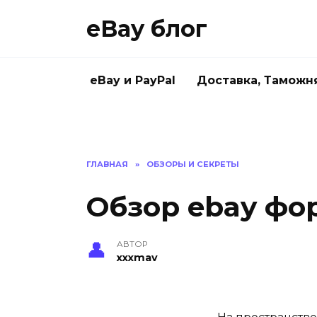
Skip
eBay блог
to
content
eBay и PayPal
Доставка, Таможн
ГЛАВНАЯ
»
ОБЗОРЫ И СЕКРЕТЫ
Обзор ebay фор
АВТОР
xxxmav