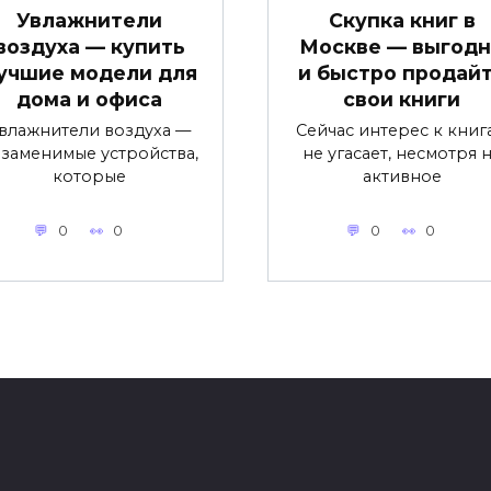
Увлажнители
Скупка книг в
воздуха — купить
Москве — выгод
учшие модели для
и быстро продай
дома и офиса
свои книги
влажнители воздуха —
Сейчас интерес к книг
заменимые устройства,
не угасает, несмотря 
которые
активное
0
0
0
0