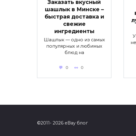
Заказать вкусный
шашлык в Минске –
быстрая доставка и
л
свежие
ингредиенты
У
Шашлык — одно из самых
не
популярных и любимых
блюд на
0
0
©2011- 2026 eBay блог