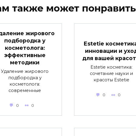
ам также может понравить
даление жирового
подбородка у
Estetie косметика
косметолога:
инновации и ухо
эффективные
для вашей красо
методики
Estetie косметика:
Удаление жирового
сочетание науки и
подбородка у
красоты Estetie
косметолога:
современные
0
0
0
0