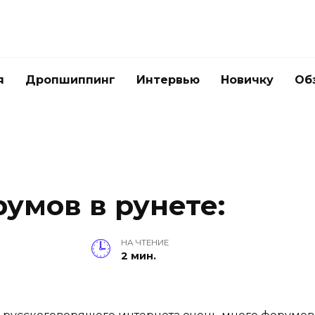
я
Дропшиппинг
Интервью
Новичку
Об
умов в рунете:
НА ЧТЕНИЕ
2 мин.