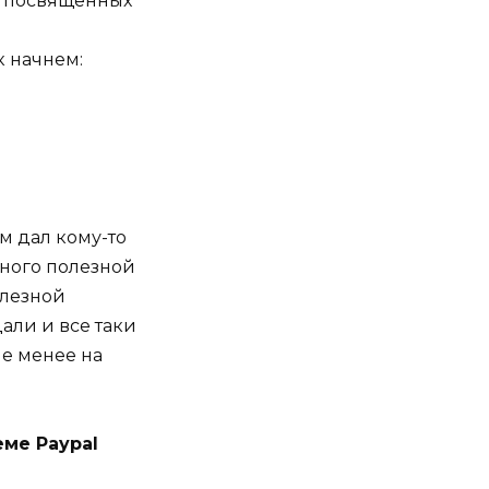
в посвященных
к начнем:
м дал кому-то
много полезной
олезной
али и все таки
не менее на
еме Paypal