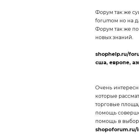
Форум так же су
forumом но на 
Форум так же п
новых знаний.
shophelp.ru/fo
сша, европе, а
Очень интересны
которые рассмат
торговые площад
помощь соверше
помощь в выбор
shopoforum.ru/