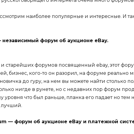
е русскоговорящего интернета очень много форумо
ссмотрим наиболее популярные и интересные. И та
— независимый форум об аукционе eBay.
и старейших форумов посвященный ebay, этот фору
ей, бизнес, кого-то он разорил, на форуме реально 
овичка до гуру, на нем вы можете найти столько п
ько нигде в рунете, но с недавних пор форум прод
му уровня что был раньше, планка его падает но тем 
 лучший.
um — форум об аукционе eBay и платежной сист