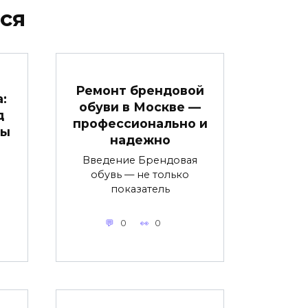
ся
Ремонт брендовой
:
обуви в Москве —
д
профессионально и
ты
надежно
Введение Брендовая
обувь — не только
показатель
0
0