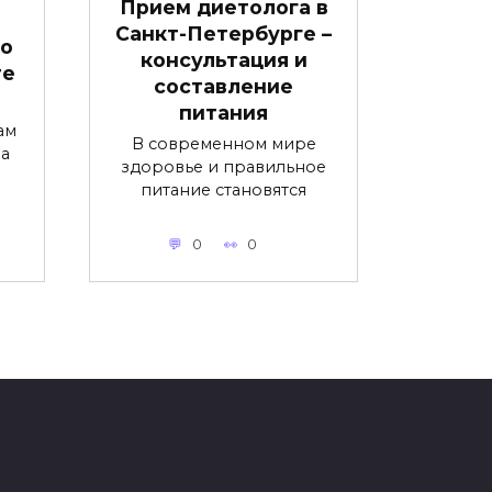
Прием диетолога в
Санкт-Петербурге –
но
консультация и
те
составление
питания
ам
В современном мире
на
здоровье и правильное
питание становятся
0
0