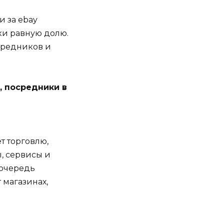
и за ebay
ки равную долю.
средников и
, посредники в
т торговлю,
ы, сервисы и
 очередь
 магазинах,