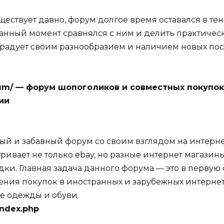
ществует давно, форум долгое время оставался в тен
данный момент сравнялся с ним и делить практичес
орадует своим разнообразием и наличием новых по
rum/ — форум шопоголиков и совместных покупок
зии
й и забавный форум со своим взглядом на интерне
ривает не только ebay, но разные интернет магазин
ки. Главная задача данного форума — это в первую
ния покупок в иностранных и зарубежных интернет
е одежды и обуви.
index.php