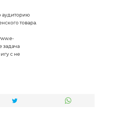
ю аудиторию
нского товара.
www.e-
е задача
игу с не