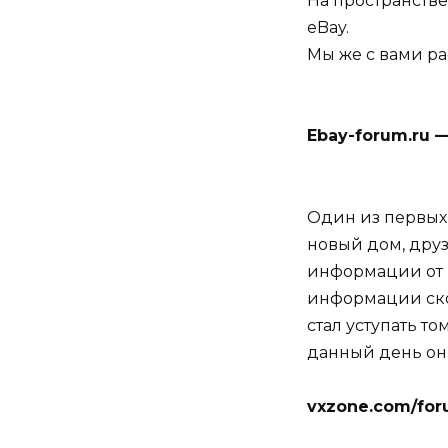
На пространств
eBay.
Мы же с вами ра
Ebay-forum.ru 
Один из первых 
новый дом, друз
информации от н
информации скол
стал уступать то
данный день он
vxzone.com/for