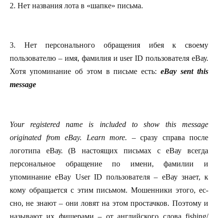
2. Нет названия лота в «шапке» письма.
3. Нет персонального обращения ибея к своему
пользователю – имя, фамилия и user ID пользователя еВау.
Хотя упоминание об этом в письме есть:
eBay sent this
message
Your registered name is included to show this message
originated from eBay. Learn more.
– сразу справа после
логотипа еВау. (В настоящих письмах с еВау всегда
персональное обращение по имени, фамилии и
упоминание eBay User ID пользователя – еВау знает, к
кому обращается с этим письмом. Мошенники этого, ес-
сно, не знают – они ловят на этом простачков. Поэтому и
называют их фишерами – от английского слова fishing/