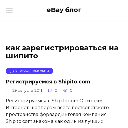
Skip
eBay блог
to
content
как зарегистрироваться на
шипито
ДОСТАВКА, ТАМОЖНЯ
Регистрируемся в Shipito.com
29 августа 2011
0
0
Регистрируемся в Shipito.com Опытным
Интернет-шопперам всего постсоветского
пространства форвардинговая компания
Shipito.com знакома как один из лучших