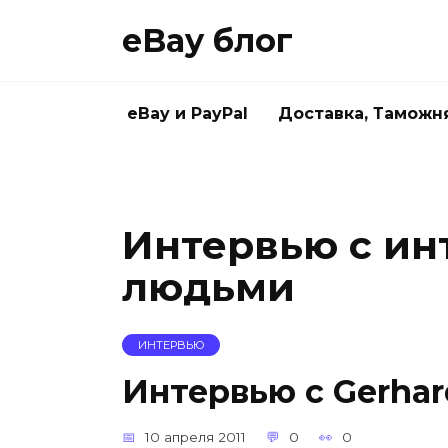
Skip
eBay блог
to
content
eBay и PayPal
Доставка, Таможн
Интервью с и
людьми
ИНТЕРВЬЮ
Интервью с Gerhar
10 апреля 2011
0
0