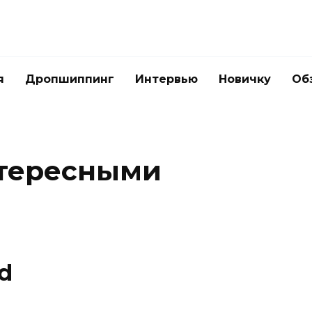
я
Дропшиппинг
Интервью
Новичку
Об
нтересными
d