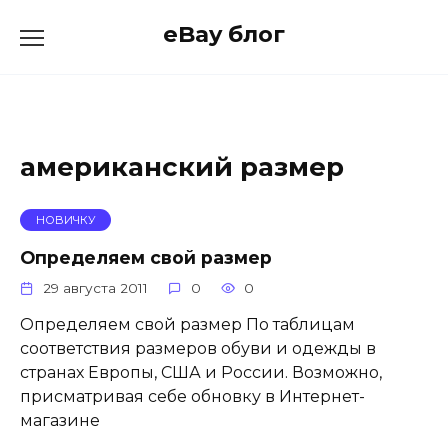
Skip
eBay блог
to
content
американский размер
НОВИЧКУ
Определяем свой размер
29 августа 2011
0
0
Определяем свой размер По таблицам
соответствия размеров обуви и одежды в
странах Европы, США и России. Возможно,
присматривая себе обновку в Интернет-
магазине